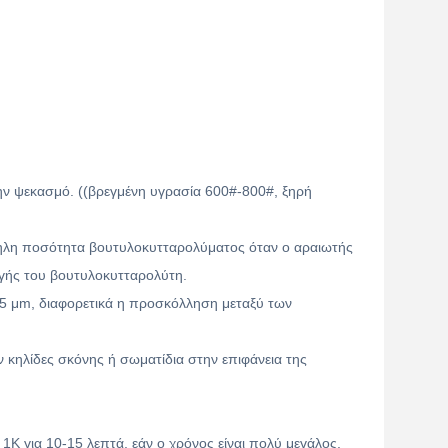
 την ψεκασμό. ((βρεγμένη υγρασία 600#-800#, ξηρή
ληλη ποσότητα βουτυλοκυτταρολύματος όταν ο αραιωτής
ογής του βουτυλοκυτταρολύτη.
25 μm, διαφορετικά η προσκόλληση μεταξύ των
 κηλίδες σκόνης ή σωματίδια στην επιφάνεια της
K για 10-15 λεπτά, εάν ο χρόνος είναι πολύ μεγάλος,