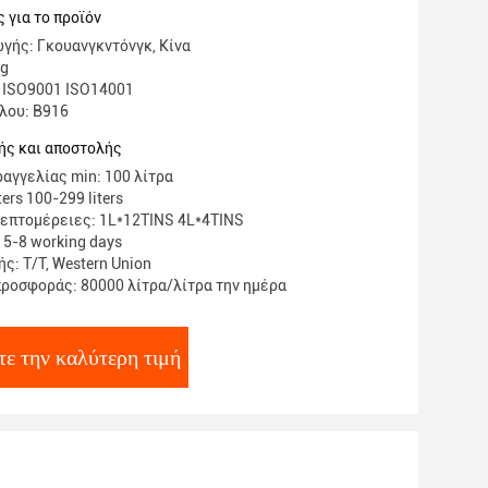
 για το προϊόν
γής: Γκουανγκντόνγκ, Κίνα
ng
 ISO9001 ISO14001
λου: Β916
ής και αποστολής
αγγελίας min: 100 λίτρα
ters 100-299 liters
επτομέρειες: 1L*12TINS 4L*4TINS
: 5-8 working days
ς: T/T, Western Union
ροσφοράς: 80000 λίτρα/λίτρα την ημέρα
τε την καλύτερη τιμή