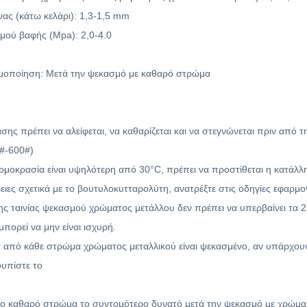
ας (κάτω κελάρι): 1,3-1,5 mm
μού βαφής (Mpa): 2,0-4.0
μοποίηση: Μετά την ψεκασμό με καθαρό στρώμα
άσης πρέπει να αλείφεται, να καθαρίζεται και να στεγνώνεται πριν από
#-600#)
ερμοκρασία είναι υψηλότερη από 30
°C, πρέπει να προστίθεται η κατάλ
ρειες σχετικά με το βουτυλοκυτταρολύτη, ανατρέξτε στις οδηγίες εφαρμ
ης ταινίας ψεκασμού χρώματος μετάλλου δεν πρέπει να υπερβαίνει τα 
πορεί να μην είναι ισχυρή.
ά από κάθε στρώμα χρώματος μεταλλικού είναι ψεκασμένο, αν υπάρχουν
υπίστε το
το καθαρό στρώμα το συντομότερο δυνατό μετά την ψεκασμό με χρώμα 1