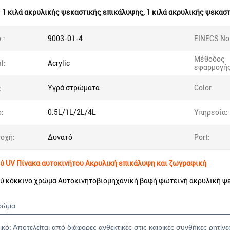
:
1 κιλά ακρυλικής ψεκαστικής επικάλυψης
,
1 κιλά ακρυλικής ψεκασ
.:
9003-01-4
EINECS No.
Μέθοδος
l:
Acrylic
εφαρμογής
:
Υγρά στρώματα
Color:
:
0.5L/1L/2L/4L
Υπηρεσία:
οχή:
Δυνατό
Port:
ύ UV Πίνακα αυτοκινήτου Ακρυλική επικάλυψη και ζωγραφική
ύ κόκκινο χρώμα Αυτοκινητοβιομηχανική βαφή φωτεινή ακρυλική ψ
χρώμα
κό: Αποτελείται από διάφορες ανθεκτικές στις καιρικές συνθήκες ρητί