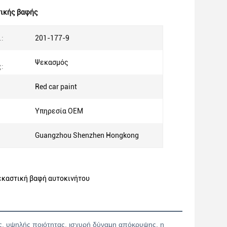
τικής βαφής
:
201-177-9
Ψεκασμός
:
Red car paint
Υπηρεσία OEM
Guangzhou Shenzhen Hongkong
εκαστική βαφή αυτοκινήτου
νες, υψηλής ποιότητας, ισχυρή δύναμη απόκρυψης, η