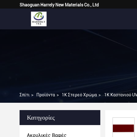
Shaoguan Harrely New Materials Co., Ltd
Σπίτι
>
Προϊόντα
>
1K Στερεό Χρώμα
>
1K Καστανιού U
Κατηγορίες
Ακρυλικές Βαφές