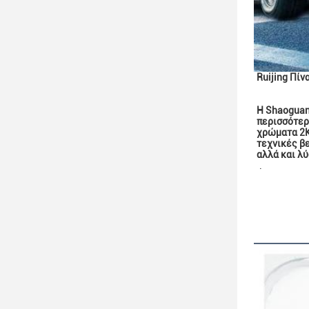
Ruijing Πίν
Η Shaoguan 
περισσότερ
χρώματα 2K
τεχνικές β
αλλά και λ
.