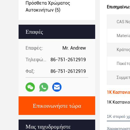
Πρόσθετα Χρώματος
Επισημαίνω
Αυτοκινήτων
(5)
CAS No
Επαφές
Materia
Επαφές:
Mr. Andrew
Κράτος
Τηλεφώνημα:
86-751-2612919
Πακέτο
Φαξ:
86-751-2612919
Συμμετ
1K Καστανιο
1K Καστανιο
Επικοινωνήστε τώρα
1K στερεό 
Μας ταχυδρομήστε
Χαρακτηριστι