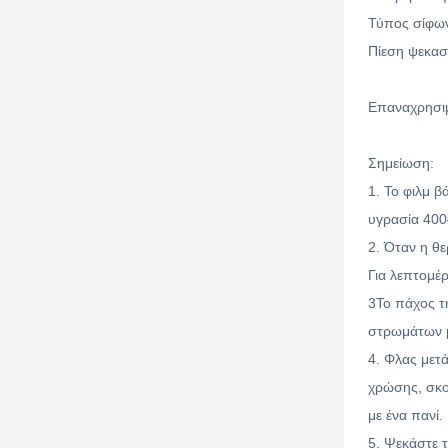
Τύπος σίφων
Πίεση ψεκασ
Επαναχρησι
Σημείωση:
1. Το φιλμ β
υγρασία 400
2. Όταν η θ
Για λεπτομέ
3Το πάχος τ
στρωμάτων μ
4. Φλας μετ
χρώσης, σκο
με ένα πανί.
5. Ψεκάστε 