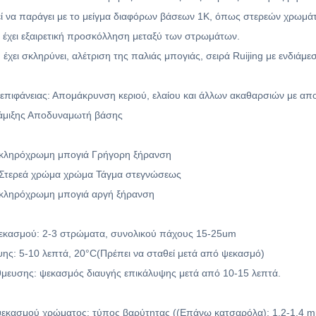
ί να παράγει με το μείγμα διαφόρων βάσεων 1K, όπως στερεών χρωμάτ
 έχει εξαιρετική προσκόλληση μεταξύ των στρωμάτων.
χει σκληρύνει, αλέτριση της παλιάς μπογιάς, σειρά Ruijing με ενδιάμεσ
επιφάνειας: Απομάκρυνση κεριού, ελαίου και άλλων ακαθαρσιών με απ
άμιξης Αποδυναμωτή βάσης
Σκληρόχρωμη μπογιά Γρήγορη ξήρανση
 Στερεά χρώμα χρώμα Τάγμα στεγνώσεως
Σκληρόχρωμη μπογιά αργή ξήρανση
εκασμού: 2-3 στρώματα, συνολικού πάχους 15-25um
ης: 5-10 λεπτά, 20
°C(Πρέπει να σταθεί μετά από ψεκασμό)
μευσης: ψεκασμός διαυγής επικάλυψης μετά από 10-15 λεπτά.
ψεκασμού χρώματος: τύπος βαρύτητας ((Επάνω κατσαρόλα): 1,2-1,4 